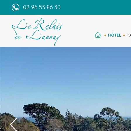
02 96 55 86 30
HÔTEL
T