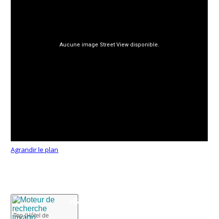
Agrandir le plan
6
#
Top (Hôtel de